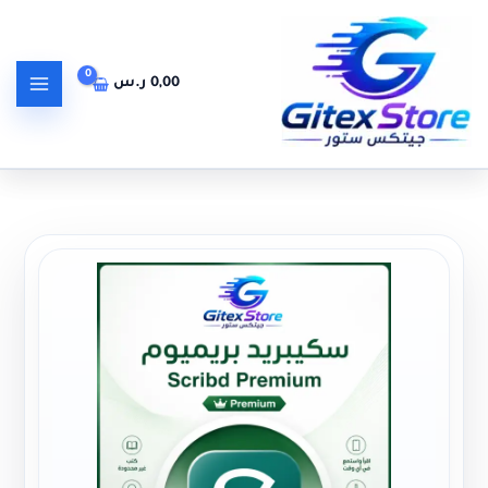
خطي
لى
لمحتوى
0,00
ر.س
كمية سكيبريد بريميوم Scribd Premium