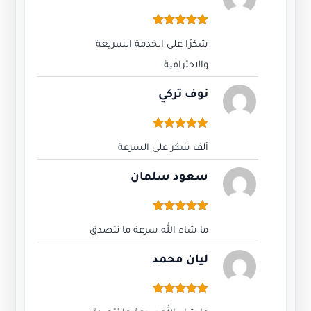
رشق متابعين تيك توك TIKTOK FOLLOWERS
9,00
ر.س
تم التقييم
5.00
من 5