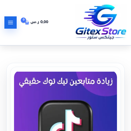
خطي
لى
لمحتوى
0,00
ر.س
كمية زيادة متابعين تيك توك TIKTOK FOLLOWERS