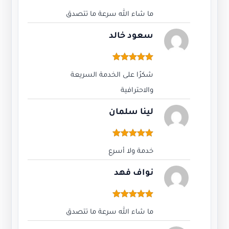
التعليم
2
المنتجات الرقمية
18
خدمات انستقرام
10
خدمات تويتر
5
خدمات تيك توك
22
خدمات يوتيوب
5
ذكاء اصطناعي
9
في بي ان
2
قوقل بلاي
1
قوقل ماب
3
مايكروسوفت أوفيس
1
جميع الحقوق محفوظة © 2026 | جيتكس ستور