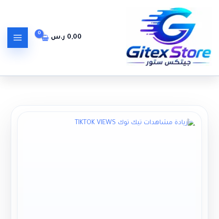
خطي
لى
لمحتوى
0,00
ر.س
كمية زيادة متابعين تيك توك TIKTOK FOLLOWERS