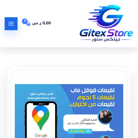
خطي
لى
لمحتوى
0,00
ر.س
كمية زيادة تقييمات قوقل ماب GOOGLE MAPS REVIEWS