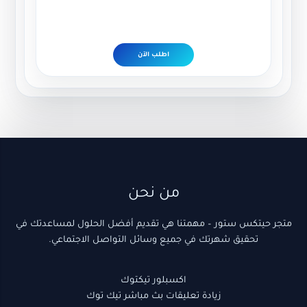
اطلب الآن
(1)
18
10
22
3
(1)
5
9
(1)
5
3
5
2
2
منتج
منتجات
منتجات
منتجات
منتجات
منتج
منتج
منتجات
منتج
منتجات
منتجات
منتج
منتجات
منتجات
واحد
واحد
واحد
من نحن
متجر حيتكس ستور – مهمتنا هي تقديم أفضل الحلول لمساعدتك في
تحقيق شهرتك في جميع وسائل التواصل الاجتماعي.
اكسبلور تيكتوك
زيادة تعليقات بث مباشر تيك توك