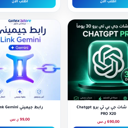
اطلب الآن
اطلب الآن
حساب شات جي بي تي برو Chatgpt
رابط جيميني Link Gemini
PRO X20
99,00
ر.س
690,00
ر.س