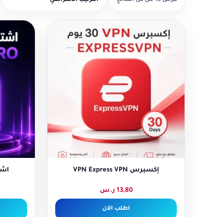
عرض ⁦18⁩ من كل النتائج
إكسبرس VPN Express VPN
اشتراك ay
13,80
ر.س
اطلب الآن