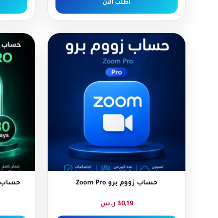
اطلب الآن
حساب زووم برو Zoom Pro
30,19
ر.س