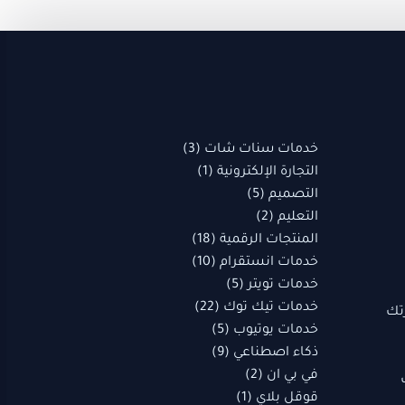
(1)
3
18
10
22
(1)
5
9
5
(1)
3
2
5
2
منتجات
منتج
منتجات
منتجات
منتجات
منتجات
منتج
منتجات
منتجات
منتج
منتج
منتجات
منتج
منتجات
واحد
واحد
واحد
خدمات سنات شات
3
التجارة الإلكترونية
1
التصميم
5
التعليم
2
المنتجات الرقمية
18
خدمات انستقرام
10
خدمات تويتر
5
خدمات تيك توك
22
تك
خدمات يوتيوب
5
ذكاء اصطناعي
9
في بي ان
2
قوقل بلاي
1