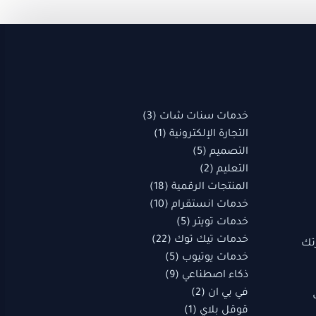
(1)
3
18
10
22
(1)
5
9
5
(1)
3
2
5
2
منتجات
منتج
منتجات
منتجات
منتجات
منتجات
منتج
منتجات
منتجات
منتج
منتج
منتجات
منتج
منتجات
واحد
واحد
واحد
خدمات سنات شات
3
التجارة الإلكترونية
1
التصميم
5
التعليم
2
المنتجات الرقمية
18
خدمات انستقرام
10
خدمات تويتر
5
خدمات تيك توك
22
تك
خدمات يوتيوب
5
ذكاء اصطناعي
9
في بي ان
2
قوقل بلاي
1